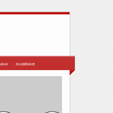
ulver
Kosttillskott