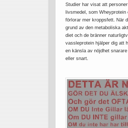
Studier har visat att persone
livsmedel, som Wheyprotein
förlorar mer kroppsfett. När d
grund av den metaboliska akti
diet och de bränner naturligtv
vassleprotein hjälper dig att
en känsla av nöjdhet snarare
eller snart.