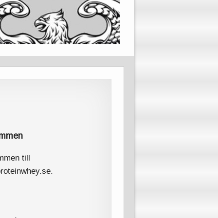
ommen
men till
roteinwhey.se.