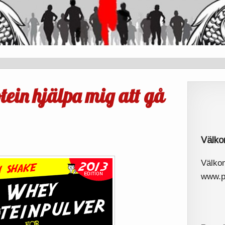
ein hjälpa mig att gå
Välk
Välkom
www.p