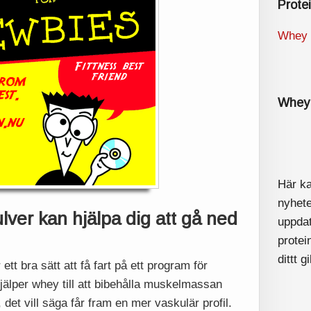
Prote
Whey 
Whey 
Här k
nyhet
ver kan hjälpa dig att gå ned
uppda
protei
dittt g
 ett bra sätt att få fart på ett program för
hjälper whey till att bibehålla muskelmassan
, det vill säga får fram en mer vaskulär profil.