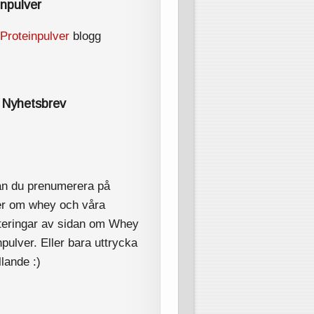
inpulver
Proteinpulver
blogg
Nyhetsbrev
an du prenumerera på
er om whey och våra
teringar av sidan om Whey
npulver. Eller bara uttrycka
illande :)